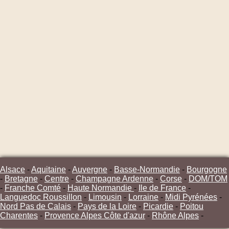
Alsace
-
Aquitaine
-
Auvergne
-
Basse-Normandie
-
Bourgogne
-
Bretagne
-
Centre
-
Champagne Ardenne
-
Corse
-
DOM/TOM
-
Franche Comté
-
Haute Normandie
-
Ile de France
-
Languedoc Roussillon
-
Limousin
-
Lorraine
-
Midi Pyrénées
-
Nord Pas de Calais
-
Pays de la Loire
-
Picardie
-
Poitou
Charentes
-
Provence Alpes Côte d'azur
-
Rhône Alpes
-