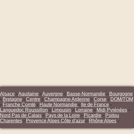
Alsace
-
Aquitaine
-
Auvergne
-
Basse-Normandie
-
Bourgogne
-
Bretagne
-
Centre
-
Champagne Ardenne
-
Corse
-
DOM/TOM
-
Franche Comté
-
Haute Normandie
-
Ile de France
-
Languedoc Roussillon
-
Limousin
-
Lorraine
-
Midi Pyrénées
-
Nord Pas de Calais
-
Pays de la Loire
-
Picardie
-
Poitou
Charentes
-
Provence Alpes Côte d'azur
-
Rhône Alpes
-