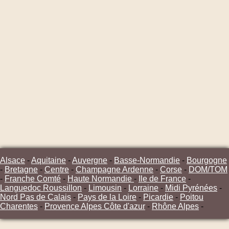
Alsace
-
Aquitaine
-
Auvergne
-
Basse-Normandie
-
Bourgogne
-
Bretagne
-
Centre
-
Champagne Ardenne
-
Corse
-
DOM/TOM
-
Franche Comté
-
Haute Normandie
-
Ile de France
-
Languedoc Roussillon
-
Limousin
-
Lorraine
-
Midi Pyrénées
-
Nord Pas de Calais
-
Pays de la Loire
-
Picardie
-
Poitou
Charentes
-
Provence Alpes Côte d'azur
-
Rhône Alpes
-