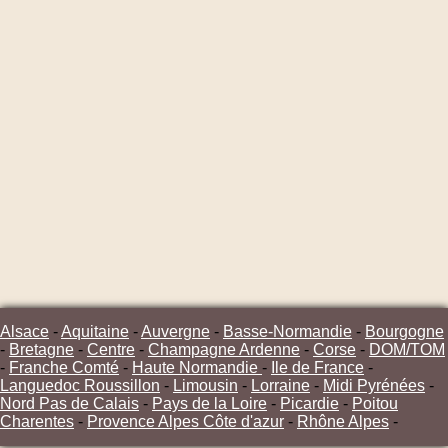
Alsace
-
Aquitaine
-
Auvergne
-
Basse-Normandie
-
Bourgogne
-
Bretagne
-
Centre
-
Champagne Ardenne
-
Corse
-
DOM/TOM
-
Franche Comté
-
Haute Normandie
-
Ile de France
-
Languedoc Roussillon
-
Limousin
-
Lorraine
-
Midi Pyrénées
-
Nord Pas de Calais
-
Pays de la Loire
-
Picardie
-
Poitou
Charentes
-
Provence Alpes Côte d'azur
-
Rhône Alpes
-