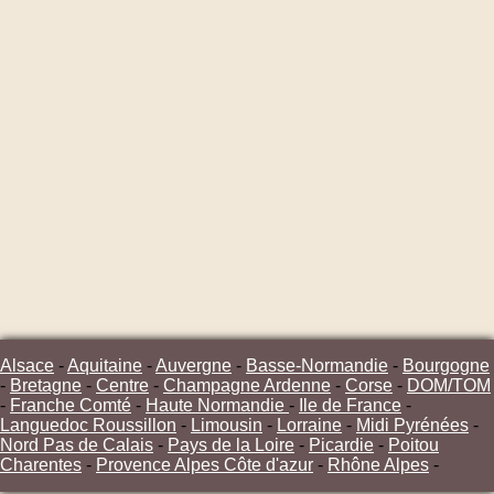
Alsace
-
Aquitaine
-
Auvergne
-
Basse-Normandie
-
Bourgogne
-
Bretagne
-
Centre
-
Champagne Ardenne
-
Corse
-
DOM/TOM
-
Franche Comté
-
Haute Normandie
-
Ile de France
-
Languedoc Roussillon
-
Limousin
-
Lorraine
-
Midi Pyrénées
-
Nord Pas de Calais
-
Pays de la Loire
-
Picardie
-
Poitou
Charentes
-
Provence Alpes Côte d'azur
-
Rhône Alpes
-