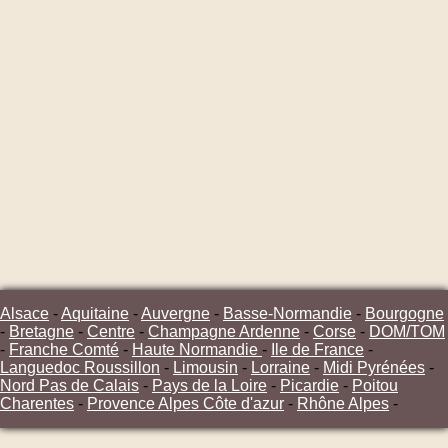
Alsace
-
Aquitaine
-
Auvergne
-
Basse-Normandie
-
Bourgogne
-
Bretagne
-
Centre
-
Champagne Ardenne
-
Corse
-
DOM/TOM
-
Franche Comté
-
Haute Normandie
-
Ile de France
-
Languedoc Roussillon
-
Limousin
-
Lorraine
-
Midi Pyrénées
-
Nord Pas de Calais
-
Pays de la Loire
-
Picardie
-
Poitou
Charentes
-
Provence Alpes Côte d'azur
-
Rhône Alpes
-