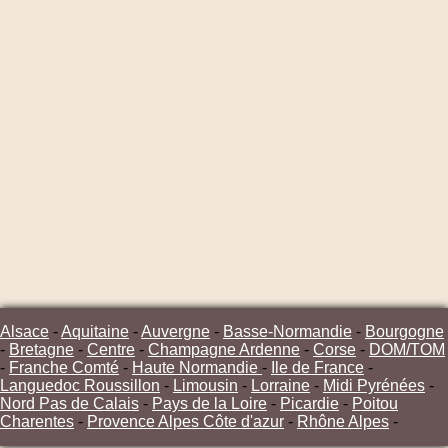
Alsace
-
Aquitaine
-
Auvergne
-
Basse-Normandie
-
Bourgogne
-
Bretagne
-
Centre
-
Champagne Ardenne
-
Corse
-
DOM/TOM
-
Franche Comté
-
Haute Normandie
-
Ile de France
-
Languedoc Roussillon
-
Limousin
-
Lorraine
-
Midi Pyrénées
-
Nord Pas de Calais
-
Pays de la Loire
-
Picardie
-
Poitou
Charentes
-
Provence Alpes Côte d'azur
-
Rhône Alpes
-