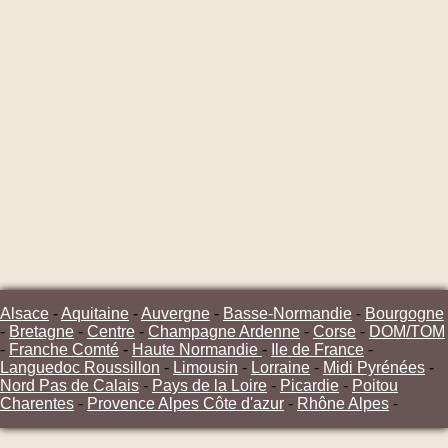
Alsace
-
Aquitaine
-
Auvergne
-
Basse-Normandie
-
Bourgogne
-
Bretagne
-
Centre
-
Champagne Ardenne
-
Corse
-
DOM/TOM
-
Franche Comté
-
Haute Normandie
-
Ile de France
-
Languedoc Roussillon
-
Limousin
-
Lorraine
-
Midi Pyrénées
-
Nord Pas de Calais
-
Pays de la Loire
-
Picardie
-
Poitou
Charentes
-
Provence Alpes Côte d'azur
-
Rhône Alpes
-