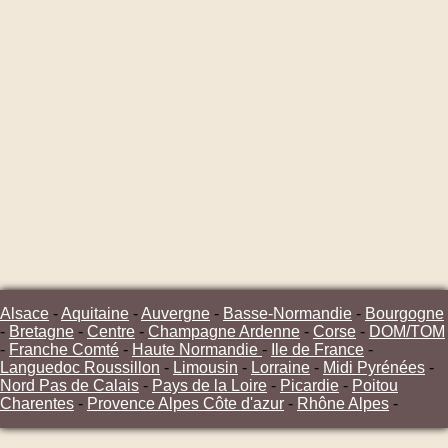
Alsace
-
Aquitaine
-
Auvergne
-
Basse-Normandie
-
Bourgogne
-
Bretagne
-
Centre
-
Champagne Ardenne
-
Corse
-
DOM/TOM
-
Franche Comté
-
Haute Normandie
-
Ile de France
-
Languedoc Roussillon
-
Limousin
-
Lorraine
-
Midi Pyrénées
-
Nord Pas de Calais
-
Pays de la Loire
-
Picardie
-
Poitou
Charentes
-
Provence Alpes Côte d'azur
-
Rhône Alpes
-