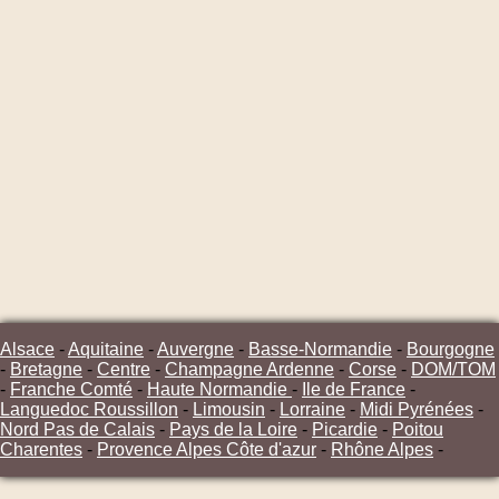
Alsace
-
Aquitaine
-
Auvergne
-
Basse-Normandie
-
Bourgogne
-
Bretagne
-
Centre
-
Champagne Ardenne
-
Corse
-
DOM/TOM
-
Franche Comté
-
Haute Normandie
-
Ile de France
-
Languedoc Roussillon
-
Limousin
-
Lorraine
-
Midi Pyrénées
-
Nord Pas de Calais
-
Pays de la Loire
-
Picardie
-
Poitou
Charentes
-
Provence Alpes Côte d'azur
-
Rhône Alpes
-