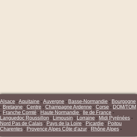
Alsace
-
Aquitaine
-
Auvergne
-
Basse-Normandie
-
Bourgogne
-
Bretagne
-
Centre
-
Champagne Ardenne
-
Corse
-
DOM/TOM
-
Franche Comté
-
Haute Normandie
-
Ile de France
-
Languedoc Roussillon
-
Limousin
-
Lorraine
-
Midi Pyrénées
-
Nord Pas de Calais
-
Pays de la Loire
-
Picardie
-
Poitou
Charentes
-
Provence Alpes Côte d'azur
-
Rhône Alpes
-