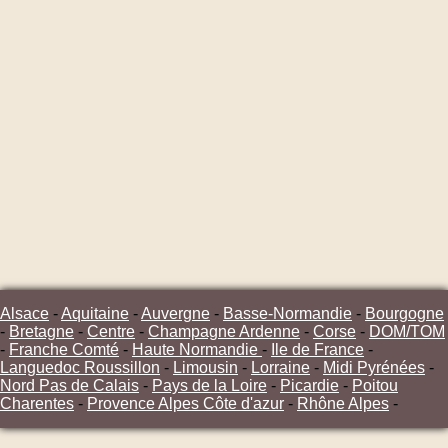
Alsace
-
Aquitaine
-
Auvergne
-
Basse-Normandie
-
Bourgogne
-
Bretagne
-
Centre
-
Champagne Ardenne
-
Corse
-
DOM/TOM
-
Franche Comté
-
Haute Normandie
-
Ile de France
-
Languedoc Roussillon
-
Limousin
-
Lorraine
-
Midi Pyrénées
-
Nord Pas de Calais
-
Pays de la Loire
-
Picardie
-
Poitou
Charentes
-
Provence Alpes Côte d'azur
-
Rhône Alpes
-