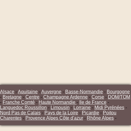
Alsace
-
Aquitaine
-
Auvergne
-
Basse-Normandie
-
Bourgogne
-
Bretagne
-
Centre
-
Champagne Ardenne
-
Corse
-
DOM/TOM
-
Franche Comté
-
Haute Normandie
-
Ile de France
-
Languedoc Roussillon
-
Limousin
-
Lorraine
-
Midi Pyrénées
-
Nord Pas de Calais
-
Pays de la Loire
-
Picardie
-
Poitou
Charentes
-
Provence Alpes Côte d'azur
-
Rhône Alpes
-