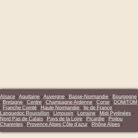
Alsace
-
Aquitaine
-
Auvergne
-
Basse-Normandie
-
Bourgogne
-
Bretagne
-
Centre
-
Champagne Ardenne
-
Corse
-
DOM/TOM
-
Franche Comté
-
Haute Normandie
-
Ile de France
-
Languedoc Roussillon
-
Limousin
-
Lorraine
-
Midi Pyrénées
-
Nord Pas de Calais
-
Pays de la Loire
-
Picardie
-
Poitou
Charentes
-
Provence Alpes Côte d'azur
-
Rhône Alpes
-