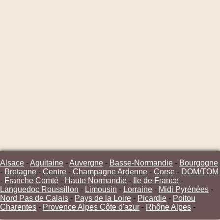
Alsace
-
Aquitaine
-
Auvergne
-
Basse-Normandie
-
Bourgogne
-
Bretagne
-
Centre
-
Champagne Ardenne
-
Corse
-
DOM/TOM
-
Franche Comté
-
Haute Normandie
-
Ile de France
-
Languedoc Roussillon
-
Limousin
-
Lorraine
-
Midi Pyrénées
-
Nord Pas de Calais
-
Pays de la Loire
-
Picardie
-
Poitou
Charentes
-
Provence Alpes Côte d'azur
-
Rhône Alpes
-