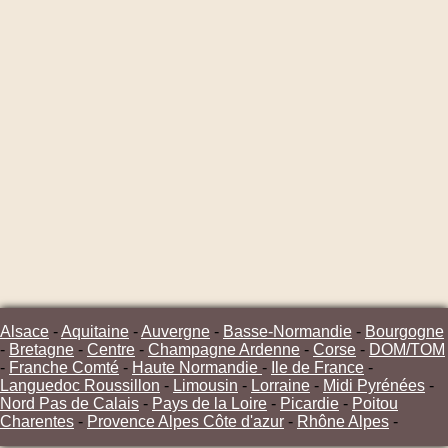
Alsace
-
Aquitaine
-
Auvergne
-
Basse-Normandie
-
Bourgogne
-
Bretagne
-
Centre
-
Champagne Ardenne
-
Corse
-
DOM/TOM
-
Franche Comté
-
Haute Normandie
-
Ile de France
-
Languedoc Roussillon
-
Limousin
-
Lorraine
-
Midi Pyrénées
-
Nord Pas de Calais
-
Pays de la Loire
-
Picardie
-
Poitou
Charentes
-
Provence Alpes Côte d'azur
-
Rhône Alpes
-