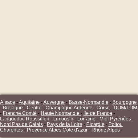
Alsace
-
Aquitaine
-
Auvergne
-
Basse-Normandie
-
Bourgogne
-
Bretagne
-
Centre
-
Champagne Ardenne
-
Corse
-
DOM/TOM
-
Franche Comté
-
Haute Normandie
-
Ile de France
-
Languedoc Roussillon
-
Limousin
-
Lorraine
-
Midi Pyrénées
-
Nord Pas de Calais
-
Pays de la Loire
-
Picardie
-
Poitou
Charentes
-
Provence Alpes Côte d'azur
-
Rhône Alpes
-