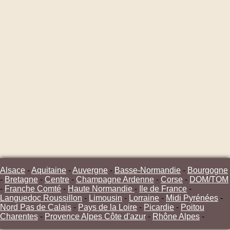
Alsace
-
Aquitaine
-
Auvergne
-
Basse-Normandie
-
Bourgogne
-
Bretagne
-
Centre
-
Champagne Ardenne
-
Corse
-
DOM/TOM
-
Franche Comté
-
Haute Normandie
-
Ile de France
-
Languedoc Roussillon
-
Limousin
-
Lorraine
-
Midi Pyrénées
-
Nord Pas de Calais
-
Pays de la Loire
-
Picardie
-
Poitou
Charentes
-
Provence Alpes Côte d'azur
-
Rhône Alpes
-