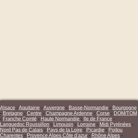
Alsace
-
Aquitaine
-
Auvergne
-
Basse-Normandie
-
Bourgogne
-
Bretagne
-
Centre
-
Champagne Ardenne
-
Corse
-
DOM/TOM
-
Franche Comté
-
Haute Normandie
-
Ile de France
-
Languedoc Roussillon
-
Limousin
-
Lorraine
-
Midi Pyrénées
-
Nord Pas de Calais
-
Pays de la Loire
-
Picardie
-
Poitou
Charentes
-
Provence Alpes Côte d'azur
-
Rhône Alpes
-