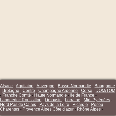
Alsace
-
Aquitaine
-
Auvergne
-
Basse-Normandie
-
Bourgogne
-
Bretagne
-
Centre
-
Champagne Ardenne
-
Corse
-
DOM/TOM
-
Franche Comté
-
Haute Normandie
-
Ile de France
-
Languedoc Roussillon
-
Limousin
-
Lorraine
-
Midi Pyrénées
-
Nord Pas de Calais
-
Pays de la Loire
-
Picardie
-
Poitou
Charentes
-
Provence Alpes Côte d'azur
-
Rhône Alpes
-