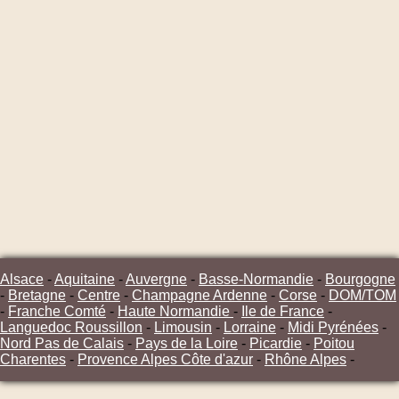
Alsace
-
Aquitaine
-
Auvergne
-
Basse-Normandie
-
Bourgogne
-
Bretagne
-
Centre
-
Champagne Ardenne
-
Corse
-
DOM/TOM
-
Franche Comté
-
Haute Normandie
-
Ile de France
-
Languedoc Roussillon
-
Limousin
-
Lorraine
-
Midi Pyrénées
-
Nord Pas de Calais
-
Pays de la Loire
-
Picardie
-
Poitou
Charentes
-
Provence Alpes Côte d'azur
-
Rhône Alpes
-