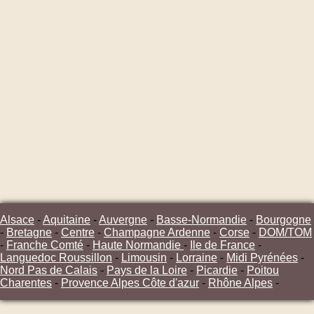
Alsace
-
Aquitaine
-
Auvergne
-
Basse-Normandie
-
Bourgogne
-
Bretagne
-
Centre
-
Champagne Ardenne
-
Corse
-
DOM/TOM
-
Franche Comté
-
Haute Normandie
-
Ile de France
-
Languedoc Roussillon
-
Limousin
-
Lorraine
-
Midi Pyrénées
-
Nord Pas de Calais
-
Pays de la Loire
-
Picardie
-
Poitou
Charentes
-
Provence Alpes Côte d'azur
-
Rhône Alpes
-