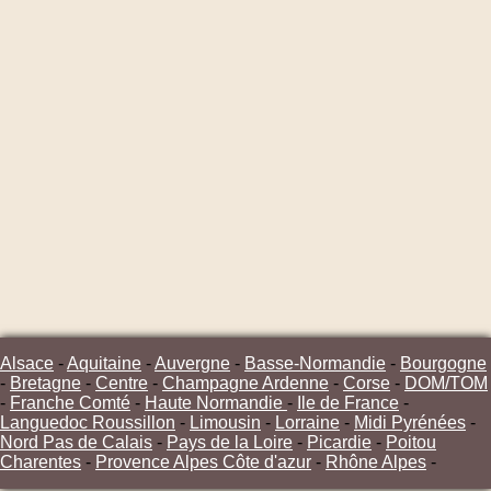
Alsace
-
Aquitaine
-
Auvergne
-
Basse-Normandie
-
Bourgogne
-
Bretagne
-
Centre
-
Champagne Ardenne
-
Corse
-
DOM/TOM
-
Franche Comté
-
Haute Normandie
-
Ile de France
-
Languedoc Roussillon
-
Limousin
-
Lorraine
-
Midi Pyrénées
-
Nord Pas de Calais
-
Pays de la Loire
-
Picardie
-
Poitou
Charentes
-
Provence Alpes Côte d'azur
-
Rhône Alpes
-