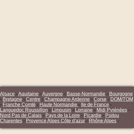
Alsace
-
Aquitaine
-
Auvergne
-
Basse-Normandie
-
Bourgogne
-
Bretagne
-
Centre
-
Champagne Ardenne
-
Corse
-
DOM/TOM
-
Franche Comté
-
Haute Normandie
-
Ile de France
-
Languedoc Roussillon
-
Limousin
-
Lorraine
-
Midi Pyrénées
-
Nord Pas de Calais
-
Pays de la Loire
-
Picardie
-
Poitou
Charentes
-
Provence Alpes Côte d'azur
-
Rhône Alpes
-