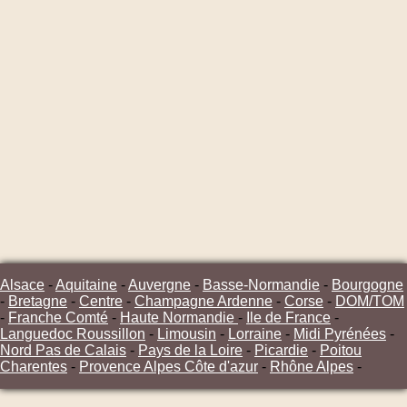
Alsace
-
Aquitaine
-
Auvergne
-
Basse-Normandie
-
Bourgogne
-
Bretagne
-
Centre
-
Champagne Ardenne
-
Corse
-
DOM/TOM
-
Franche Comté
-
Haute Normandie
-
Ile de France
-
Languedoc Roussillon
-
Limousin
-
Lorraine
-
Midi Pyrénées
-
Nord Pas de Calais
-
Pays de la Loire
-
Picardie
-
Poitou
Charentes
-
Provence Alpes Côte d'azur
-
Rhône Alpes
-