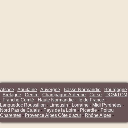
Alsace
-
Aquitaine
-
Auvergne
-
Basse-Normandie
-
Bourgogne
-
Bretagne
-
Centre
-
Champagne Ardenne
-
Corse
-
DOM/TOM
-
Franche Comté
-
Haute Normandie
-
Ile de France
-
Languedoc Roussillon
-
Limousin
-
Lorraine
-
Midi Pyrénées
-
Nord Pas de Calais
-
Pays de la Loire
-
Picardie
-
Poitou
Charentes
-
Provence Alpes Côte d'azur
-
Rhône Alpes
-