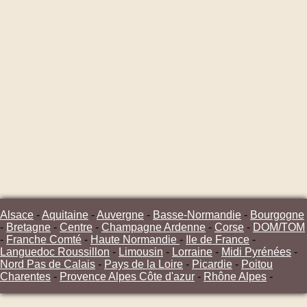
Alsace
-
Aquitaine
-
Auvergne
-
Basse-Normandie
-
Bourgogne
-
Bretagne
-
Centre
-
Champagne Ardenne
-
Corse
-
DOM/TOM
-
Franche Comté
-
Haute Normandie
-
Ile de France
-
Languedoc Roussillon
-
Limousin
-
Lorraine
-
Midi Pyrénées
-
Nord Pas de Calais
-
Pays de la Loire
-
Picardie
-
Poitou
Charentes
-
Provence Alpes Côte d'azur
-
Rhône Alpes
-