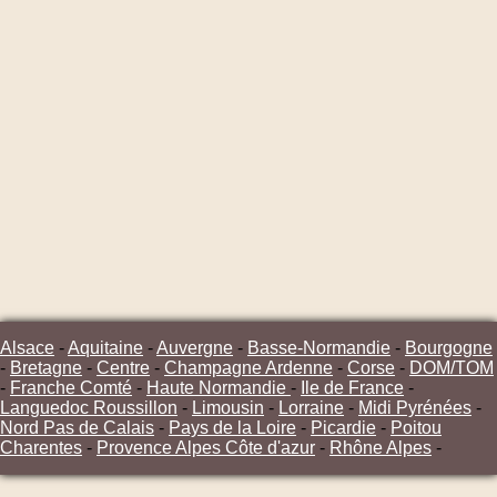
Alsace
-
Aquitaine
-
Auvergne
-
Basse-Normandie
-
Bourgogne
-
Bretagne
-
Centre
-
Champagne Ardenne
-
Corse
-
DOM/TOM
-
Franche Comté
-
Haute Normandie
-
Ile de France
-
Languedoc Roussillon
-
Limousin
-
Lorraine
-
Midi Pyrénées
-
Nord Pas de Calais
-
Pays de la Loire
-
Picardie
-
Poitou
Charentes
-
Provence Alpes Côte d'azur
-
Rhône Alpes
-