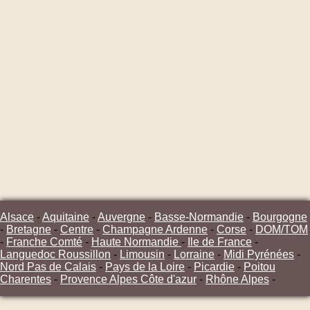
Alsace
-
Aquitaine
-
Auvergne
-
Basse-Normandie
-
Bourgogne
-
Bretagne
-
Centre
-
Champagne Ardenne
-
Corse
-
DOM/TOM
-
Franche Comté
-
Haute Normandie
-
Ile de France
-
Languedoc Roussillon
-
Limousin
-
Lorraine
-
Midi Pyrénées
-
Nord Pas de Calais
-
Pays de la Loire
-
Picardie
-
Poitou
Charentes
-
Provence Alpes Côte d'azur
-
Rhône Alpes
-