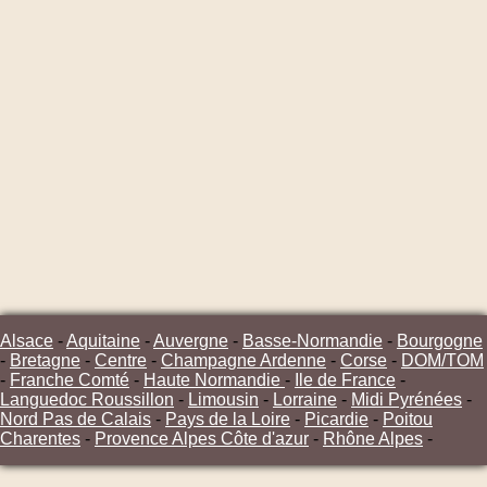
Alsace
-
Aquitaine
-
Auvergne
-
Basse-Normandie
-
Bourgogne
-
Bretagne
-
Centre
-
Champagne Ardenne
-
Corse
-
DOM/TOM
-
Franche Comté
-
Haute Normandie
-
Ile de France
-
Languedoc Roussillon
-
Limousin
-
Lorraine
-
Midi Pyrénées
-
Nord Pas de Calais
-
Pays de la Loire
-
Picardie
-
Poitou
Charentes
-
Provence Alpes Côte d'azur
-
Rhône Alpes
-