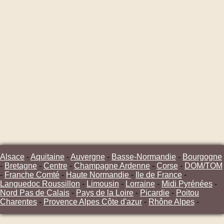
Alsace
-
Aquitaine
-
Auvergne
-
Basse-Normandie
-
Bourgogne
-
Bretagne
-
Centre
-
Champagne Ardenne
-
Corse
-
DOM/TOM
-
Franche Comté
-
Haute Normandie
-
Ile de France
-
Languedoc Roussillon
-
Limousin
-
Lorraine
-
Midi Pyrénées
-
Nord Pas de Calais
-
Pays de la Loire
-
Picardie
-
Poitou
Charentes
-
Provence Alpes Côte d'azur
-
Rhône Alpes
-