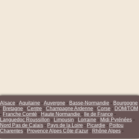
Alsace
-
Aquitaine
-
Auvergne
-
Basse-Normandie
-
Bourgogne
-
Bretagne
-
Centre
-
Champagne Ardenne
-
Corse
-
DOM/TOM
-
Franche Comté
-
Haute Normandie
-
Ile de France
-
Languedoc Roussillon
-
Limousin
-
Lorraine
-
Midi Pyrénées
-
Nord Pas de Calais
-
Pays de la Loire
-
Picardie
-
Poitou
Charentes
-
Provence Alpes Côte d'azur
-
Rhône Alpes
-