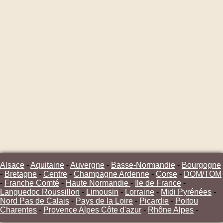
Alsace
-
Aquitaine
-
Auvergne
-
Basse-Normandie
-
Bourgogne
-
Bretagne
-
Centre
-
Champagne Ardenne
-
Corse
-
DOM/TOM
-
Franche Comté
-
Haute Normandie
-
Ile de France
-
Languedoc Roussillon
-
Limousin
-
Lorraine
-
Midi Pyrénées
-
Nord Pas de Calais
-
Pays de la Loire
-
Picardie
-
Poitou
Charentes
-
Provence Alpes Côte d'azur
-
Rhône Alpes
-