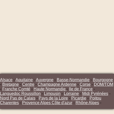
Alsace
-
Aquitaine
-
Auvergne
-
Basse-Normandie
-
Bourgogne
-
Bretagne
-
Centre
-
Champagne Ardenne
-
Corse
-
DOM/TOM
-
Franche Comté
-
Haute Normandie
-
Ile de France
-
Languedoc Roussillon
-
Limousin
-
Lorraine
-
Midi Pyrénées
-
Nord Pas de Calais
-
Pays de la Loire
-
Picardie
-
Poitou
Charentes
-
Provence Alpes Côte d'azur
-
Rhône Alpes
-