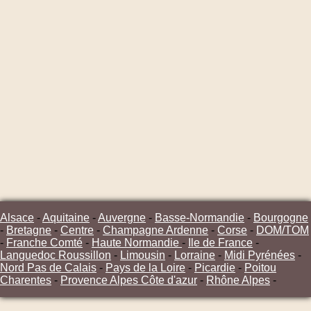
Alsace
-
Aquitaine
-
Auvergne
-
Basse-Normandie
-
Bourgogne
-
Bretagne
-
Centre
-
Champagne Ardenne
-
Corse
-
DOM/TOM
-
Franche Comté
-
Haute Normandie
-
Ile de France
-
Languedoc Roussillon
-
Limousin
-
Lorraine
-
Midi Pyrénées
-
Nord Pas de Calais
-
Pays de la Loire
-
Picardie
-
Poitou
Charentes
-
Provence Alpes Côte d'azur
-
Rhône Alpes
-