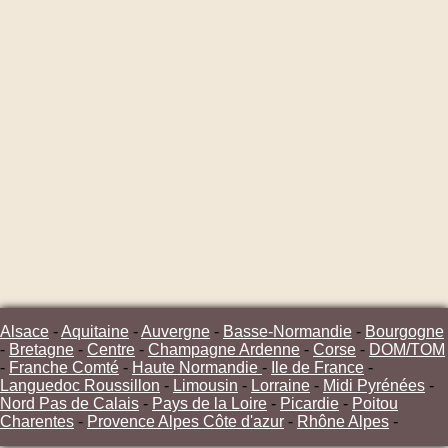
Alsace
-
Aquitaine
-
Auvergne
-
Basse-Normandie
-
Bourgogne
-
Bretagne
-
Centre
-
Champagne Ardenne
-
Corse
-
DOM/TOM
-
Franche Comté
-
Haute Normandie
-
Ile de France
-
Languedoc Roussillon
-
Limousin
-
Lorraine
-
Midi Pyrénées
-
Nord Pas de Calais
-
Pays de la Loire
-
Picardie
-
Poitou
Charentes
-
Provence Alpes Côte d'azur
-
Rhône Alpes
-