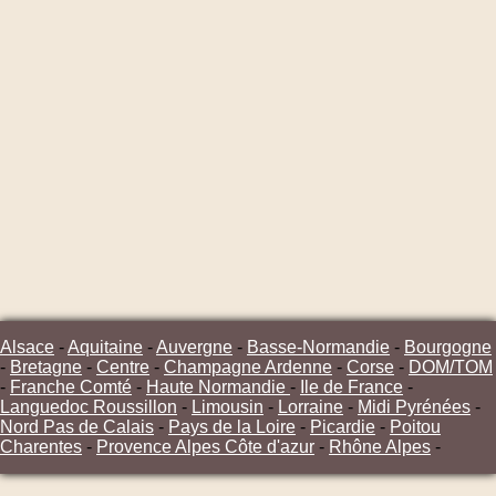
Alsace
-
Aquitaine
-
Auvergne
-
Basse-Normandie
-
Bourgogne
-
Bretagne
-
Centre
-
Champagne Ardenne
-
Corse
-
DOM/TOM
-
Franche Comté
-
Haute Normandie
-
Ile de France
-
Languedoc Roussillon
-
Limousin
-
Lorraine
-
Midi Pyrénées
-
Nord Pas de Calais
-
Pays de la Loire
-
Picardie
-
Poitou
Charentes
-
Provence Alpes Côte d'azur
-
Rhône Alpes
-