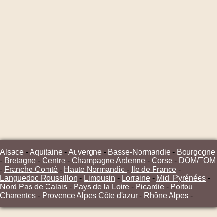
Alsace
-
Aquitaine
-
Auvergne
-
Basse-Normandie
-
Bourgogne
-
Bretagne
-
Centre
-
Champagne Ardenne
-
Corse
-
DOM/TOM
-
Franche Comté
-
Haute Normandie
-
Ile de France
-
Languedoc Roussillon
-
Limousin
-
Lorraine
-
Midi Pyrénées
-
Nord Pas de Calais
-
Pays de la Loire
-
Picardie
-
Poitou
Charentes
-
Provence Alpes Côte d'azur
-
Rhône Alpes
-