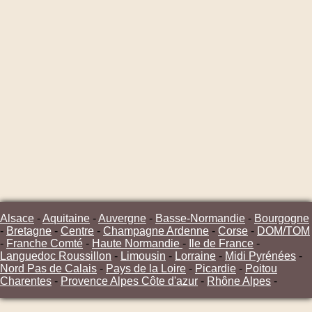
Alsace
-
Aquitaine
-
Auvergne
-
Basse-Normandie
-
Bourgogne
-
Bretagne
-
Centre
-
Champagne Ardenne
-
Corse
-
DOM/TOM
-
Franche Comté
-
Haute Normandie
-
Ile de France
-
Languedoc Roussillon
-
Limousin
-
Lorraine
-
Midi Pyrénées
-
Nord Pas de Calais
-
Pays de la Loire
-
Picardie
-
Poitou
Charentes
-
Provence Alpes Côte d'azur
-
Rhône Alpes
-