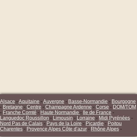
Alsace
-
Aquitaine
-
Auvergne
-
Basse-Normandie
-
Bourgogne
-
Bretagne
-
Centre
-
Champagne Ardenne
-
Corse
-
DOM/TOM
-
Franche Comté
-
Haute Normandie
-
Ile de France
-
Languedoc Roussillon
-
Limousin
-
Lorraine
-
Midi Pyrénées
-
Nord Pas de Calais
-
Pays de la Loire
-
Picardie
-
Poitou
Charentes
-
Provence Alpes Côte d'azur
-
Rhône Alpes
-