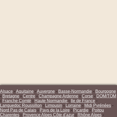
Alsace
-
Aquitaine
-
Auvergne
-
Basse-Normandie
-
Bourgogne
-
Bretagne
-
Centre
-
Champagne Ardenne
-
Corse
-
DOM/TOM
-
Franche Comté
-
Haute Normandie
-
Ile de France
-
Languedoc Roussillon
-
Limousin
-
Lorraine
-
Midi Pyrénées
-
Nord Pas de Calais
-
Pays de la Loire
-
Picardie
-
Poitou
Charentes
-
Provence Alpes Côte d'azur
-
Rhône Alpes
-