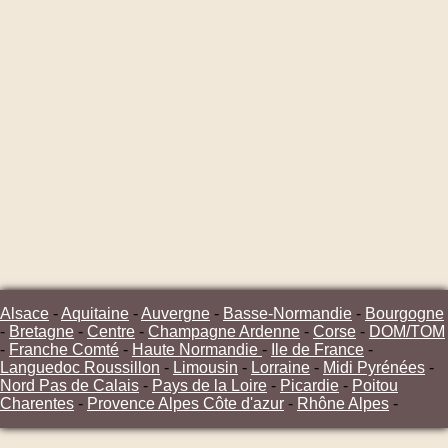
Alsace
-
Aquitaine
-
Auvergne
-
Basse-Normandie
-
Bourgogne
-
Bretagne
-
Centre
-
Champagne Ardenne
-
Corse
-
DOM/TOM
-
Franche Comté
-
Haute Normandie
-
Ile de France
-
Languedoc Roussillon
-
Limousin
-
Lorraine
-
Midi Pyrénées
-
Nord Pas de Calais
-
Pays de la Loire
-
Picardie
-
Poitou
Charentes
-
Provence Alpes Côte d'azur
-
Rhône Alpes
-