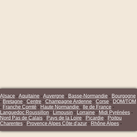
Alsace
-
Aquitaine
-
Auvergne
-
Basse-Normandie
-
Bourgogne
-
Bretagne
-
Centre
-
Champagne Ardenne
-
Corse
-
DOM/TOM
-
Franche Comté
-
Haute Normandie
-
Ile de France
-
Languedoc Roussillon
-
Limousin
-
Lorraine
-
Midi Pyrénées
-
Nord Pas de Calais
-
Pays de la Loire
-
Picardie
-
Poitou
Charentes
-
Provence Alpes Côte d'azur
-
Rhône Alpes
-