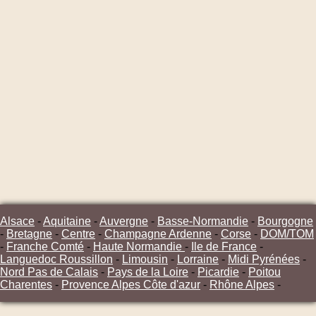
Alsace
-
Aquitaine
-
Auvergne
-
Basse-Normandie
-
Bourgogne
-
Bretagne
-
Centre
-
Champagne Ardenne
-
Corse
-
DOM/TOM
-
Franche Comté
-
Haute Normandie
-
Ile de France
-
Languedoc Roussillon
-
Limousin
-
Lorraine
-
Midi Pyrénées
-
Nord Pas de Calais
-
Pays de la Loire
-
Picardie
-
Poitou
Charentes
-
Provence Alpes Côte d'azur
-
Rhône Alpes
-