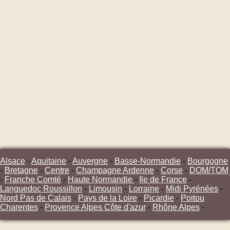
Alsace
-
Aquitaine
-
Auvergne
-
Basse-Normandie
-
Bourgogne
-
Bretagne
-
Centre
-
Champagne Ardenne
-
Corse
-
DOM/TOM
-
Franche Comté
-
Haute Normandie
-
Ile de France
-
Languedoc Roussillon
-
Limousin
-
Lorraine
-
Midi Pyrénées
-
Nord Pas de Calais
-
Pays de la Loire
-
Picardie
-
Poitou
Charentes
-
Provence Alpes Côte d'azur
-
Rhône Alpes
-