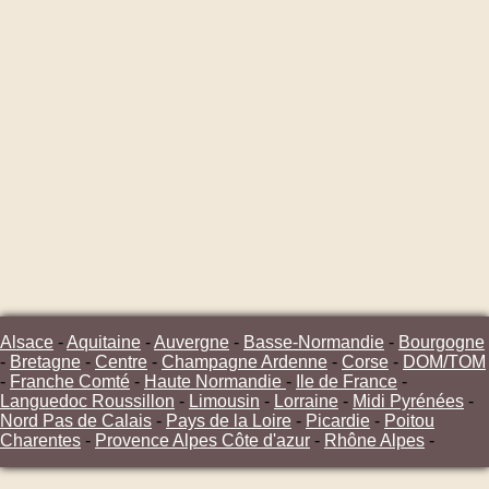
Alsace
-
Aquitaine
-
Auvergne
-
Basse-Normandie
-
Bourgogne
-
Bretagne
-
Centre
-
Champagne Ardenne
-
Corse
-
DOM/TOM
-
Franche Comté
-
Haute Normandie
-
Ile de France
-
Languedoc Roussillon
-
Limousin
-
Lorraine
-
Midi Pyrénées
-
Nord Pas de Calais
-
Pays de la Loire
-
Picardie
-
Poitou
Charentes
-
Provence Alpes Côte d'azur
-
Rhône Alpes
-