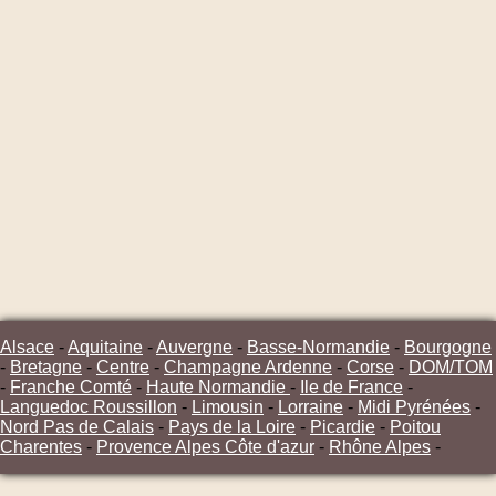
Alsace
-
Aquitaine
-
Auvergne
-
Basse-Normandie
-
Bourgogne
-
Bretagne
-
Centre
-
Champagne Ardenne
-
Corse
-
DOM/TOM
-
Franche Comté
-
Haute Normandie
-
Ile de France
-
Languedoc Roussillon
-
Limousin
-
Lorraine
-
Midi Pyrénées
-
Nord Pas de Calais
-
Pays de la Loire
-
Picardie
-
Poitou
Charentes
-
Provence Alpes Côte d'azur
-
Rhône Alpes
-