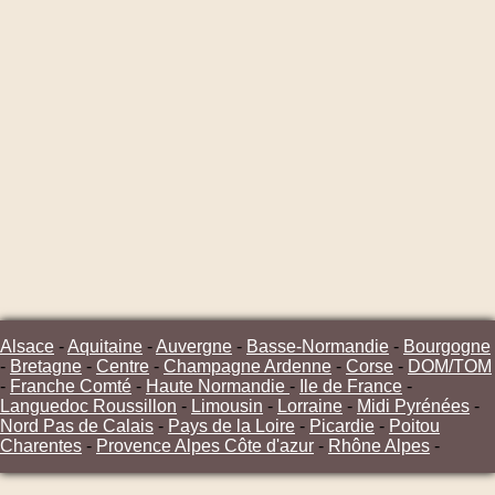
Alsace
-
Aquitaine
-
Auvergne
-
Basse-Normandie
-
Bourgogne
-
Bretagne
-
Centre
-
Champagne Ardenne
-
Corse
-
DOM/TOM
-
Franche Comté
-
Haute Normandie
-
Ile de France
-
Languedoc Roussillon
-
Limousin
-
Lorraine
-
Midi Pyrénées
-
Nord Pas de Calais
-
Pays de la Loire
-
Picardie
-
Poitou
Charentes
-
Provence Alpes Côte d'azur
-
Rhône Alpes
-