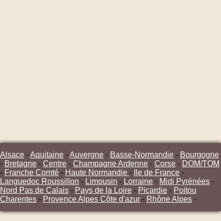
Alsace
-
Aquitaine
-
Auvergne
-
Basse-Normandie
-
Bourgogne
-
Bretagne
-
Centre
-
Champagne Ardenne
-
Corse
-
DOM/TOM
-
Franche Comté
-
Haute Normandie
-
Ile de France
-
Languedoc Roussillon
-
Limousin
-
Lorraine
-
Midi Pyrénées
-
Nord Pas de Calais
-
Pays de la Loire
-
Picardie
-
Poitou
Charentes
-
Provence Alpes Côte d'azur
-
Rhône Alpes
-