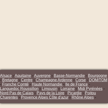
Alsace
-
Aquitaine
-
Auvergne
-
Basse-Normandie
-
Bourgogne
-
Bretagne
-
Centre
-
Champagne Ardenne
-
Corse
-
DOM/TOM
-
Franche Comté
-
Haute Normandie
-
Ile de France
-
Languedoc Roussillon
-
Limousin
-
Lorraine
-
Midi Pyrénées
-
Nord Pas de Calais
-
Pays de la Loire
-
Picardie
-
Poitou
Charentes
-
Provence Alpes Côte d'azur
-
Rhône Alpes
-